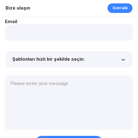
Bize ulaşın
Sonraki
Email
Şablonları hızlı bir şekilde seçin:
Ürün fiyatı
Min.order quantity
Bir numune isteyin
Daha fazla detay