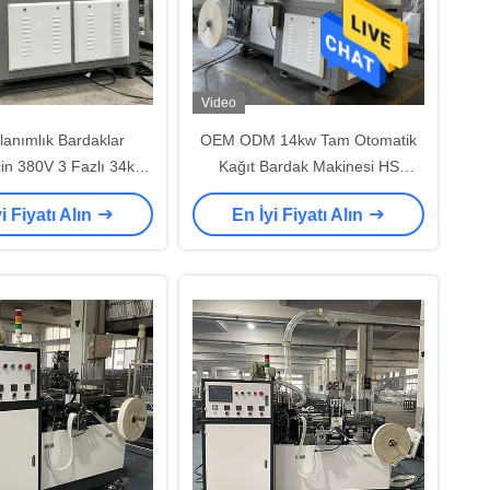
Video
lanımlık Bardaklar
OEM ODM 14kw Tam Otomatik
in 380V 3 Fazlı 34kw
Kağıt Bardak Makinesi HS
Hızlı Kağıt Bardak
8441309000
i Fiyatı Alın
En İyi Fiyatı Alın
lendirme Makinesi