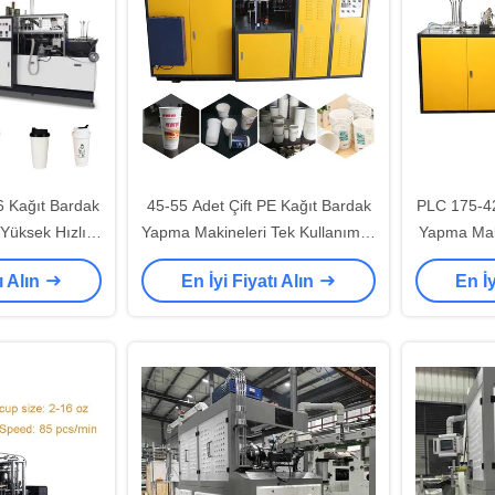
 Kağıt Bardak
45-55 Adet Çift PE Kağıt Bardak
PLC 175-4
Yüksek Hızlı
Yapma Makineleri Tek Kullanımlık
Yapma Mak
 Makinesi
Kağıt Bardak Makinesi
ı Alın
En İyi Fiyatı Alın
En İy