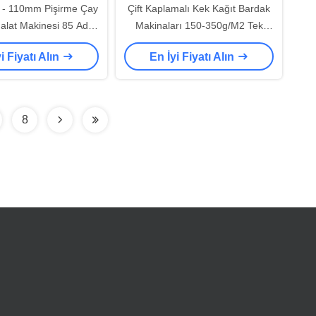
- 110mm Pişirme Çay
Çift Kaplamalı Kek Kağıt Bardak
alat Makinesi 85 Adet
Makinaları 150-350g/M2 Tek
/ Dakika
Kullanımlık Bardak Makinası
i Fiyatı Alın
En İyi Fiyatı Alın
8