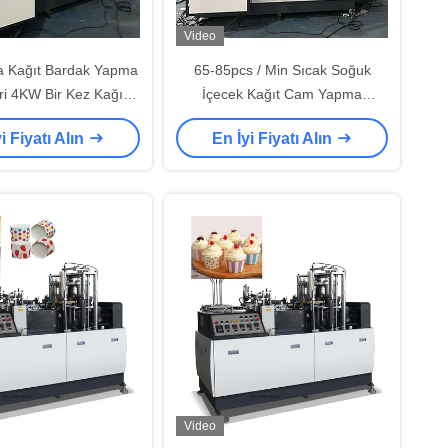
Video
a Kağıt Bardak Yapma
65-85pcs / Min Sıcak Soğuk
ri 4KW Bir Kez Kağıt
İçecek Kağıt Cam Yapma
rdak Makinesi
Makinesi 6KW Tek Kullanımlık
i Fiyatı Alın
En İyi Fiyatı Alın
Bardak Makinesi
Video