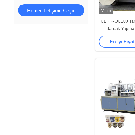
Hemen İletişime Geçin
Video
CE PF-OC100 Tam
Bardak Yapma 
Dakikada 140
En İyi Fiyat