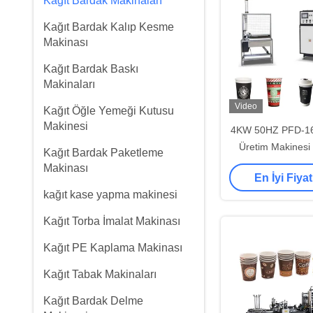
Kağıt Bardak Makinaları
Kağıt Bardak Kalıp Kesme
Makinası
Kağıt Bardak Baskı
Makinaları
Video
Kağıt Öğle Yemeği Kutusu
Makinesi
4KW 50HZ PFD-16
Üretim Makinesi 
Kağıt Bardak Paketleme
Kağıt Bardak
Makinası
En İyi Fiyat
kağıt kase yapma makinesi
Kağıt Torba İmalat Makinası
Kağıt PE Kaplama Makinası
Kağıt Tabak Makinaları
Kağıt Bardak Delme