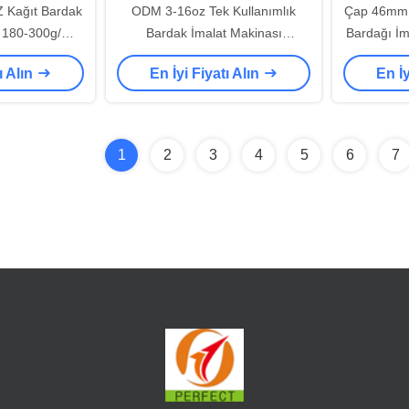
Z Kağıt Bardak
ODM 3-16oz Tek Kullanımlık
Çap 46mm 
i 180-300g/M2
Bardak İmalat Makinası
Bardağı İm
ak Makinesi
2000x1230x1700mm
ı Alın
En İyi Fiyatı Alın
En İy
1
2
3
4
5
6
7