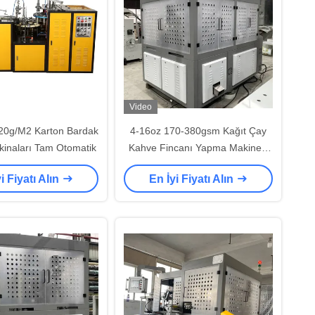
Video
20g/M2 Karton Bardak
4-16oz 170-380gsm Kağıt Çay
inaları Tam Otomatik
Kahve Fincanı Yapma Makinesi
Tekli PE PLA Kaplı
i Fiyatı Alın
En İyi Fiyatı Alın