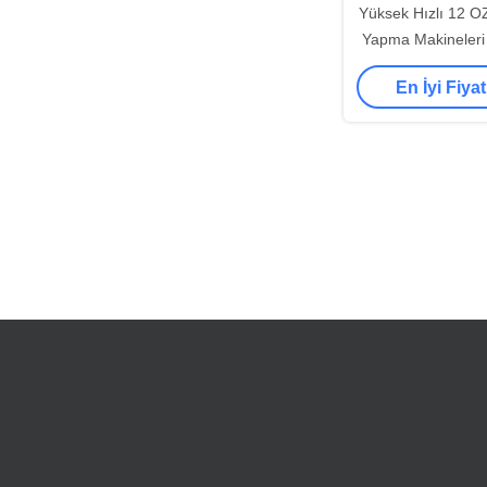
Yüksek Hızlı 12 O
Yapma Makineler
Çay Kağıt Bard
En İyi Fiyat