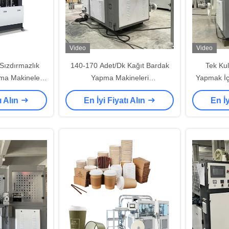
Video
Video
Sızdırmazlık
140-170 Adet/Dk Kağıt Bardak
Tek Kul
ma Makineleri
Yapma Makineleri
Yapmak İç
0-350g / M2
2.46*1.62*1.78m Çay Bardak
Yüksek 
ı Alın
En İyi Fiyatı Alın
En İy
Yapma Makinesi
Şekil