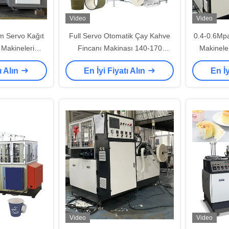
Video
Video
 Servo Kağıt
Full Servo Otomatik Çay Kahve
0.4-0.6Mp
Makineleri
Fincanı Makinası 140-170
Makinele
-170 Adet
Adet/Dk
Ba
ı Alın
En İyi Fiyatı Alın
En İy
Video
Video