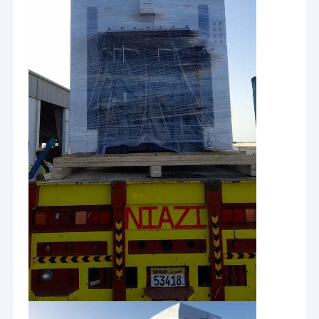
Ev
Ürün:% s
Zhengzhou Perfect Co., Ltd. profesyonel bir üreticidir ve
size sadece makinelerimizin detaylı tanıtımını değil, aynı
Hakkımızda
zamanda ihtiyaçlarınıza göre uygun maliyetli çözümler de