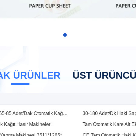
 Bardak Makinaları
Kağıt Bardak Yapma Makinesi
PLC Sistemi 160 Adet/dk Tek Duvar Dondurma Kağıt Bardak Yapma Makinaları
Çift Taraflı 40-120g/M
3000kg 34kw Tam servo Motorlu Yüksek Hızlı Tek Kullanımlık Kağıt Bardak Şekillendirme Makinesi
4.8KW Yüksek Hızlı Alü
40ml-16Oz Kağıt Çay Bardak Makinesi Alt 65-85 Adet/Dak Otomatik Kağıt Bardak Makinesi
30-180 Adet/Dk Haki Sapl
AK ÜRÜNLER
ÜST ÜRÜNC
k Kağıt Hasır Makineleri
Tam Otomatik 100M/Dk Kağıt İçme Saman Yapma Makinesi 3511*1265*1800mm
Kağıt Hasır Makineleri
Tam Otomatik Paket Gıd
at Makinesi 8500kg
RY850 2 Renk 850mm Gen
Kağıt Kase için 15kw 60m / Min Yüksek Hızlı Kağıt Bardak Baskı Makineleri