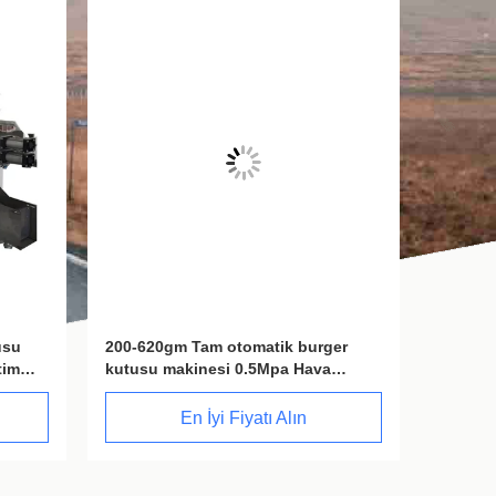
er
Otomatik Kağıt Yemek Kutusu
Hız 18
Makinesi 180pcs/min Hız 3kw Güç
Güç kay
2300kg Ağırlık
makine
En İyi Fiyatı Alın