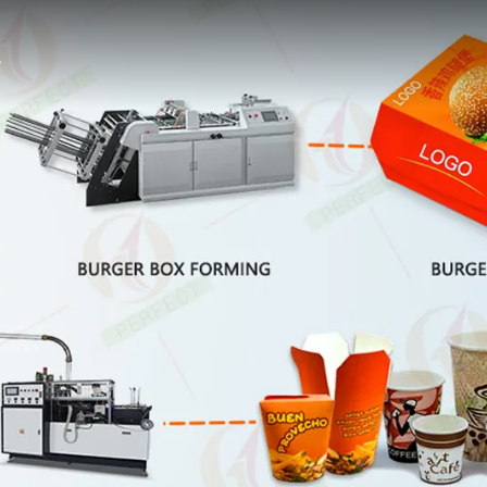
işlik Kağıt Bardak Baskı Makinaları
Dokuma Olmayan Kağıt PE Ekstrüzyon Kaplama Laminasyon Makinesi PF1700