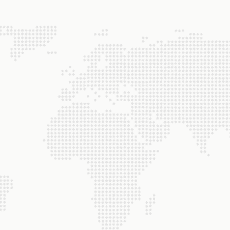
kağıt kutu makineleri 
kesme makinelerinin te
2024-01-23
Son yıllarda, şirketimiz, demir
taşımacılığı yoluyla Rusya'ya i
makinelerin sayısını yavaş yava
müşterilerden övgüler aldı. Ka
makinesi Gıda kutusu yapma 
kesme makinesi
Daha fazlasını izle
bardak üretim hattı Bahreyn'e