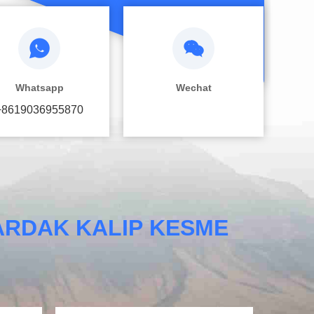
Whatsapp
Wechat
+8619036955870
ARDAK KALIP KESME