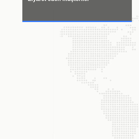
ilanı
2024-01-23
Ejderha Yılı Bahar Festivali yaklaşıyor. ve bu
olağanüstü yılı geçirmek için birlikte çalıştığınız
için.Umarım yeni yılda, başlangıçtaki isteklerimizi
hayal kırıklığına uğratmayacağız, ilerleyeceğiz
ve 2024'te birlikte ilerleyerek ve iyi sonuçlar elde
ederek çok çalışmaya devam edeceğiz! Tatil ...
Daha fazlasını izle
Lamine kağıt nasıl bir
kağıt 
kağıttır? Lamine kağıt nasıl
ulaştı