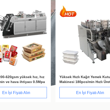
ızlı Kağıt Yemek Kutusu
200-620gm Tam otomatik burg
 180pcs/min Hızlı Üretim
kutusu makinesi 0.5Mpa Hava
si
gereksinimi 2300kg Ağırlık
En İyi Fiyatı Alın
En İyi Fiyatı Alın