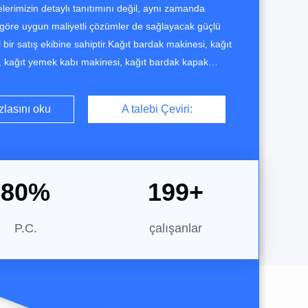
erimizin detaylı tanıtımını değil, aynı zamanda
a göre uygun maliyetli çözümler de sağlayacak güçlü
bir satış ekibine sahiptir.Kağıt bardak makinesi, kağıt
, kağıt yemek kabı makinesi, kağıt bardak kapak
t bardak baskı makinesi, kağıt bardak kalıp kesme
me makinesi, pencere yama makinesi dahil olmak
zlasını oku
A talebi Çeviri:
ağıt ürün yapım ekipmanlarının üretimi ...
80
%
200
+
P.C.
çalışanlar