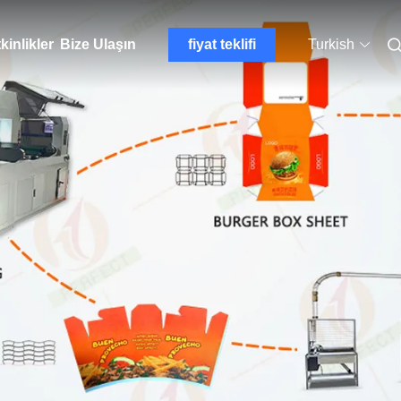
kinlikler
Bize Ulaşın
fiyat teklifi
Turkish
at Makinesi 8500kg
RY850 2 Renk 850mm Gen
Kağıt Kase için 15kw 60m / Min Yüksek Hızlı Kağıt Bardak Baskı Makineleri