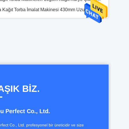
Ultrasonik Cihaz ile Tek Kullanımlık Kağıt Kase Yapma Makinesi Geri Dönüşüm
Kağıt Bardak için ODM 1300mm Alüminyum Folyo Kağıt PE Kaplama Makinesi
2 Kağıt PE Kaplama Makinesi OEM ODM
minyum Folyo Gıda Konteyner Yapma Makinesi
ŞIK BIZ.
 Perfect Co., Ltd.
ect Co., Ltd. profesyonel bir üreticidir ve size