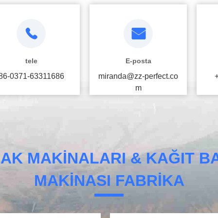
tele
E-posta
86-0371-63311686
miranda@zz-perfect.co
m
DAK MAKINALARI & KAĞIT B
MAKINASI FABRIKA