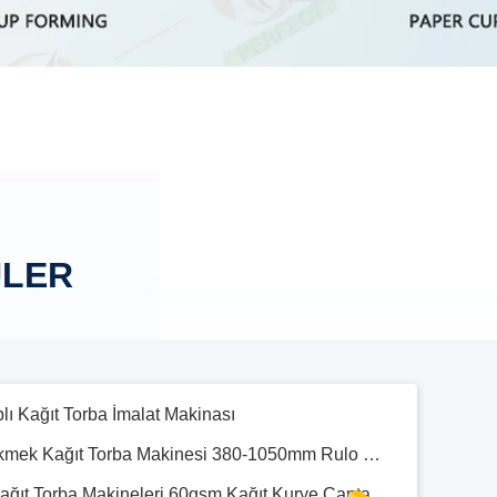
Ultrasonik Cihaz ile Tek Kullanımlık Kağıt Kase Yapma Makinesi Geri Dönüşüm
Kağıt Bardak için ODM 1300mm Alüminyum Folyo Kağıt PE Kaplama Makinesi
2 Kağıt PE Kaplama Makinesi OEM ODM
minyum Folyo Gıda Konteyner Yapma Makinesi
ı Kağıt Torba İmalat Makinası
ÜLER
Tam Otomatik Kare Alt Ekmek Kağıt Torba Makinesi 380-1050mm Rulo Genişliği
CE Tam Otomatik Haki Kağıt Torba Makineleri 60gsm Kağıt Kurye Çanta Yapma Makinesi
a Kağıt Torba İmalat Makinesi 430mm Uzunluk
işlik Kağıt Bardak Baskı Makinaları
Dokuma Olmayan Kağıt PE Ekstrüzyon Kaplama Laminasyon Makinesi PF1700