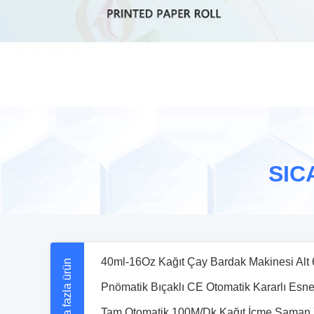
150 Adet/Dk Kontrol Sistemi Kurulu Karton
40ml-16 Oz Yüksek Hızlı Tek Kullanımlık 
SIC
Pnömatik Bıçaklı CE Otomatik Kararlı Esne
İçecekler için OEM ODM Biyobozunur 6mm 
Daha fazla ürün
PLC Kontrollü Fast Food Kağıt Torba İmal