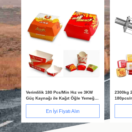
3KW
2300kg 200-620gsm yüksek hız, hız
Yüksek H
meği
180pcs/min ve hava ihtiyacı 0.5Mpa
Makinesi
Kapasite
En İyi Fiyatı Alın