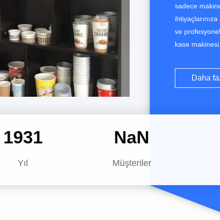
sadece makinel
ihtiyaçlarınız
ve profesyonel 
kase makinesi
makinesi, kağı
makinesi, dil
Daha fa
üzere çeşitli k
1996
NaN
Yıl
Müşteriler