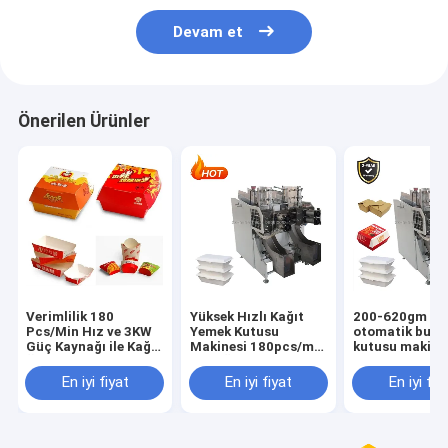
Devam et
Önerilen Ürünler
Verimlilik 180
Yüksek Hızlı Kağıt
200-620gm T
Pcs/Min Hız ve 3KW
Yemek Kutusu
otomatik burg
Güç Kaynağı ile Kağıt
Makinesi 180pcs/min
kutusu makine
Öğle Yemeği Kutusu
Hızlı Üretim
0.5Mpa Hava
Yapma Makinesi
Kapasitesi
gereksinimi 2
En iyi fiyat
En iyi fiyat
En iyi fiy
Ağırlık