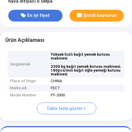
hava ihtiyacı 0.5Mpa
En iyi fiyat
Şimdi başvurun
Ürün Açıklaması
Yüksek hızlı kağıt yemek kutusu
makinesi
,
Vurgulamak
,
2300 kg kağıt yemek kutusu makinesi
180pcs/min kağıt öğle yemeği kutusu
makinesi
Place of Origin
CHINA
Marka adı
FECT
Model Number
PF-2000
Daha fazla göster