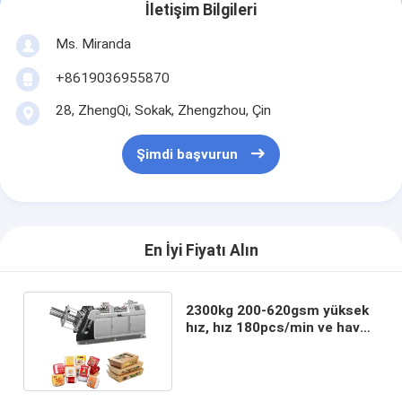
İletişim Bilgileri
Ms. Miranda
+8619036955870
28, ZhengQi, Sokak, Zhengzhou, Çin
Şimdi başvurun
En İyi Fiyatı Alın
2300kg 200-620gsm yüksek
hız, hız 180pcs/min ve hava
ihtiyacı 0.5Mpa