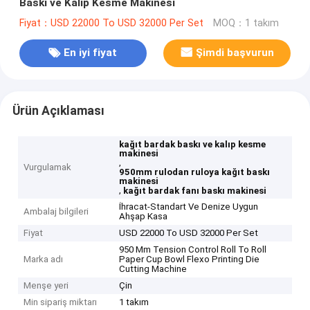
Baskı ve Kalıp Kesme Makinesi
Fiyat：USD 22000 To USD 32000 Per Set
MOQ：1 takım
En iyi fiyat
Şimdi başvurun
Ürün Açıklaması
kağıt bardak baskı ve kalıp kesme
makinesi
,
Vurgulamak
950mm rulodan ruloya kağıt baskı
makinesi
,
kağıt bardak fanı baskı makinesi
İhracat-Standart Ve Denize Uygun
Ambalaj bilgileri
Ahşap Kasa
Fiyat
USD 22000 To USD 32000 Per Set
950 Mm Tension Control Roll To Roll
Marka adı
Paper Cup Bowl Flexo Printing Die
Cutting Machine
Menşe yeri
Çin
Min sipariş miktarı
1 takım