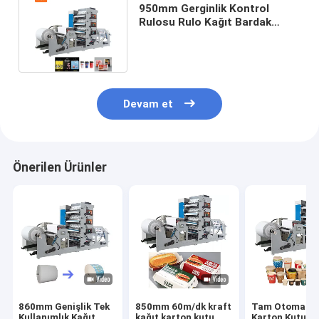
950mm Gerginlik Kontrol
Rulosu Rulo Kağıt Bardak
Baskı ve Kalıp Kesme Makinesi
Devam et
Önerilen Ürünler
860mm Genişlik Tek
850mm 60m/dk kraft
Tam Otomatik
Kullanımlık Kağıt
kağıt karton kutu
Karton Kutu Ka