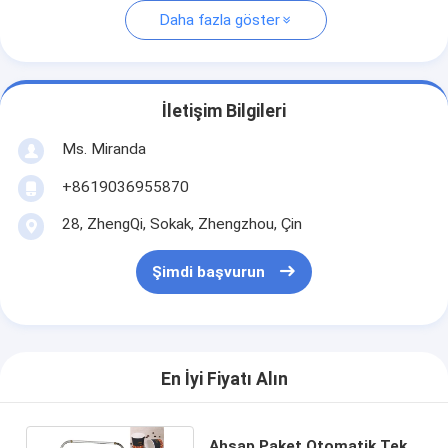
Daha fazla göster
İletişim Bilgileri
Ms. Miranda
+8619036955870
28, ZhengQi, Sokak, Zhengzhou, Çin
Şimdi başvurun
En İyi Fiyatı Alın
Ahşap Paket Otomatik Tek