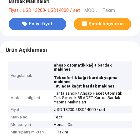
Bardak Makinaları
Fiyat：USD 13200- USD14000 / set
MOQ：1 Takım
En iyi fiyat
Şimdi başvurun
Ürün Açıklaması
ahşap otomatik kağıt bardak
makinesi
,
Vurgulamak
Tek seferlik kağıt bardak yapma
makinesi
,
85 adet kağıt bardak makinesi
Tahta sandık/ Ahşap Paket Otomatik
Ambalaj bilgileri
Tek Seferlik 85 ADET Karton Bardak
Yapma Makinaları
Fiyat
USD 13200- USD14000 / set
Marka adı
Fect
Menşe yeri
Henan, Çin
Min sipariş miktarı
1 Takım