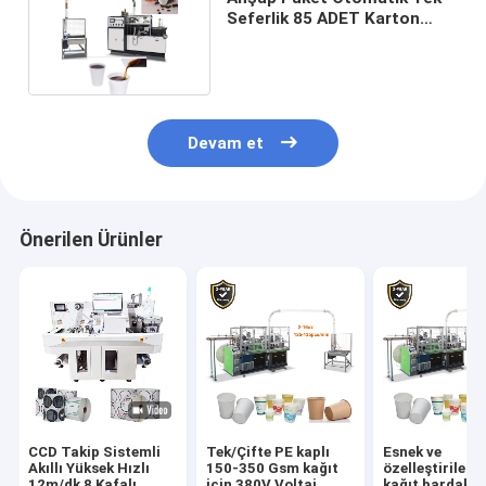
Seferlik 85 ADET Karton
Bardak Makinaları
Devam et
Önerilen Ürünler
CCD Takip Sistemli
Tek/Çifte PE kaplı
Esnek ve
Akıllı Yüksek Hızlı
150-350 Gsm kağıt
özelleştirilebil
12m/dk 8 Kafalı
için 380V Voltaj
kağıt bardak 