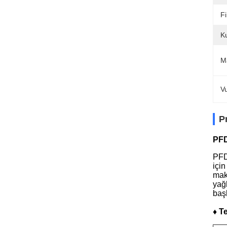
F
K
M
V
P
PFD
PFD
içi
mak
yağl
başl
♦ T