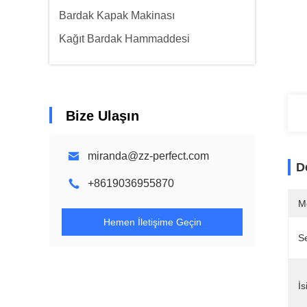
Bardak Kapak Makinası
Kağıt Bardak Hammaddesi
Bize Ulaşın
miranda@zz-perfect.com
D
+8619036955870
M
Hemen İletişime Geçin
Se
İs