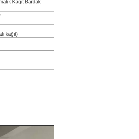
matik Kağıt Bardak
)
lı kağıt)