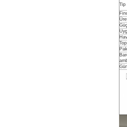
Tip
Fin
Üre
Güç
Uyg
Hav
Top
Pak
Bar
amb
Güm