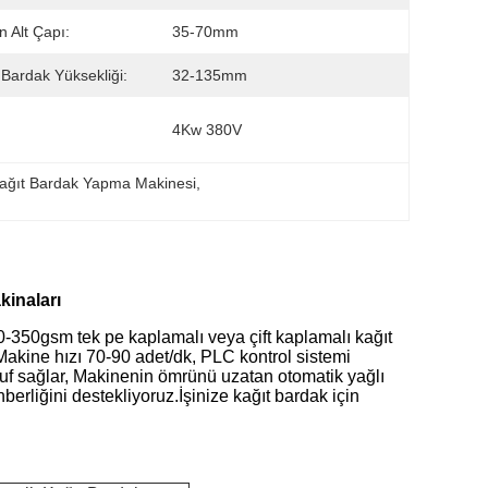
n Alt Çapı:
35-70mm
 Bardak Yüksekliği:
32-135mm
4Kw 380V
ağıt Bardak Yapma Makinesi
, 
naları ​
-350gsm tek pe kaplamalı veya çift kaplamalı kağıt
Makine hızı 70-90 adet/dk, PLC kontrol sistemi
ruf sağlar, Makinenin ömrünü uzatan otomatik yağlı
berliğini destekliyoruz.İşinize kağıt bardak için