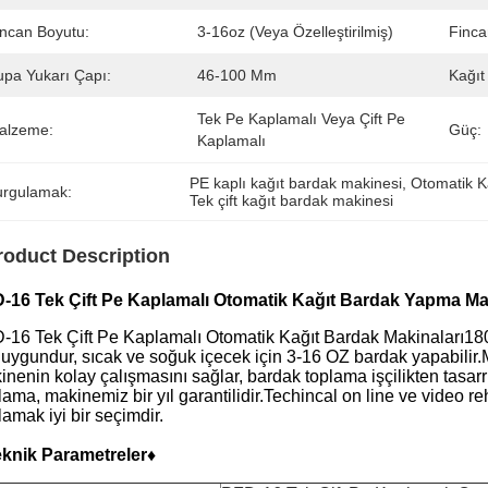
incan Boyutu:
3-16oz (veya Özelleştirilmiş)
Finca
upa Yukarı Çapı:
46-100 Mm
Kağıt
Tek Pe Kaplamalı Veya Çift Pe 
alzeme:
Güç:
Kaplamalı
PE kaplı kağıt bardak makinesi
, 
Otomatik K
urgulamak:
Tek çift kağıt bardak makinesi
roduct Description
-16 Tek Çift Pe Kaplamalı Otomatik Kağıt Bardak Yapma Maki
-16 Tek Çift Pe Kaplamalı Otomatik Kağıt Bardak Makinaları
180
n uygundur, sıcak ve soğuk içecek için 3-16 OZ bardak yapabilir.
inenin kolay çalışmasını sağlar, bardak toplama işçilikten tasar
ama, makinemiz bir yıl garantilidir.Techincal on line ve video reh
amak iyi bir seçimdir.
eknik Parametreler♦