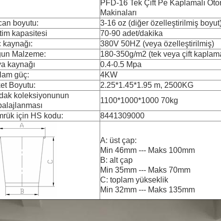
PFD-16 Tek Çift Pe Kaplamalı Oto
Makinaları
can boyutu:
3-16 oz (diğer özelleştirilmiş boyut
tim kapasitesi
70-90 adet/dakika
 kaynağı:
380V 50HZ (veya özelleştirilmiş)
un Malzeme:
180-350g/m2 (tek veya çift kaplama
a kaynağı
0.4-0.5 Mpa
lam güç:
4KW
et Boyutu:
2.25*1.45*1.95 m, 2500KG
dak koleksiyonunun
1100*1000*1000 70kg
alajlanması
rük için HS kodu:
8441309000
A: üst çap:
Min 46mm --- Maks 100mm
B: alt çap
Min 35mm --- Maks 70mm
C: toplam yükseklik
Min 32mm --- Maks 135mm