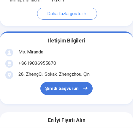
Min sipariş miktarı
1 takım
Daha fazla göster
İletişim Bilgileri
Ms. Miranda
+8619036955870
28, ZhengQi, Sokak, Zhengzhou, Çin
Şimdi başvurun
En İyi Fiyatı Alın