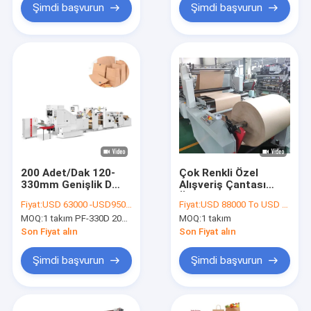
Şimdi başvurun
Şimdi başvurun
200 Adet/Dak 120-
Çok Renkli Özel
330mm Genişlik D
Alışveriş Çantası
Kesimli Hediyelik
Üretim Makinesi 50-
Fiyat:
USD 63000 -USD95000
Fiyat:
USD 88000 To USD 124000 Per Set
Çanta Yapma
350pcs/Dk
MOQ:
1 takım PF-330D 200 Adet/Dk D Kesimli Otomatik Kağıt Torba Yapma Makinesi
MOQ:
1 takım
Makinesi
Son Fiyat alın
Son Fiyat alın
Şimdi başvurun
Şimdi başvurun