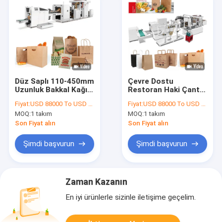
Düz Saplı 110-450mm
Çevre Dostu
Uzunluk Bakkal Kağıt
Restoran Haki Çanta
Alışveriş Çantası
Yapma Makinesi Çapı
Fiyat:
USD 88000 To USD 124000 Per Set
Fiyat:
USD 88000 To USD 124000 Per Set
Yapma Makinesi
1200mm Rulo
MOQ:
1 takım
MOQ:
1 takım
Son Fiyat alın
Son Fiyat alın
Şimdi başvurun
Şimdi başvurun
Zaman Kazanın
En iyi ürünlerle sizinle iletişime geçelim.