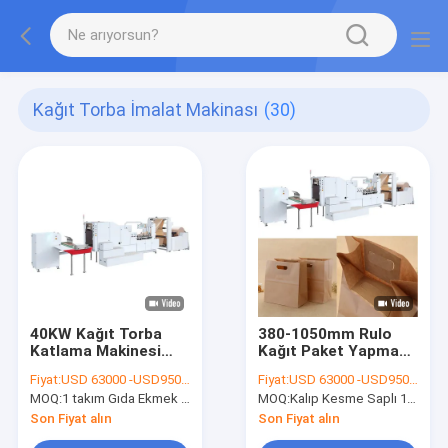
Kağıt Torba İmalat Makinası
(30)
40KW Kağıt Torba
380-1050mm Rulo
Katlama Makinesi
Kağıt Paket Yapma
OEM ODM Kağıt
Makinesi FECT Kağıt
Fiyat:
USD 63000 -USD95000
Fiyat:
USD 63000 -USD95000
Taşıma Çantası
Torba Kesme
MOQ:
1 takım Gıda Ekmek Tek Kullanımlık Düz Tabanlı Kağıt Torba Katlama Makinesi
MOQ:
Kalıp Kesme Saplı 1 takım Otomatik Kare Alt Kağıt Torba İmalat Makinesi
Yapma Makinesi
Makinesi
Son Fiyat alın
Son Fiyat alın