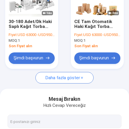
Fabrika turu
Kalite kontrol
30-180 Adet/Dk Haki
CE Tam Otomatik
Saplı Kağıt Torba
Haki Kağıt Torba
Bize Ulaşın
İmalat Makinası
Makineleri 60gsm
Fiyat:
USD 63000 -USD95000
Fiyat:
USD 63000 -USD95000
Kağıt Kurye Çanta
MOQ:
1
MOQ:
1
Yapma Makinesi
Haberler
Son Fiyat alın
Son Fiyat alın
Şimdi başvurun
Şimdi başvurun
Kağıt Bardak Makinaları
Daha fazla göster
Kağıt Bardak Kalıp Kesme Makinası
Kağıt Bardak Baskı Makinaları
Mesaj Bırakın
Hızlı Cevap Vereceğiz
Kağıt Öğle Yemeği Kutusu Makinesi
Kağıt Bardak Paketleme Makinası