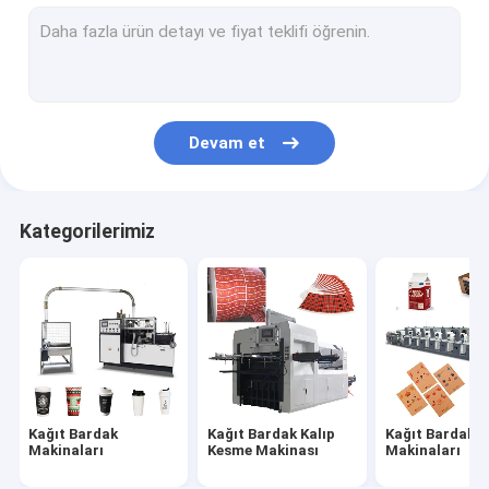
kağıt kase yapma makinesi
Kağıt Torba İmalat Makinası
Kağıt PE Kaplama Makinası
Devam et
Kağıt Tabak Makinaları
Kağıt Bardak Delme Makinesi
Kategorilerimiz
Kağıt Hasır Makinaları
Kağıt Dilme Makinaları
Bardak Kapak Makinası
Kağıt Bardak Hammaddesi
Kağıt Bardak
Kağıt Bardak Kalıp
Kağıt Bardak B
Makinaları
Kesme Makinası
Makinaları