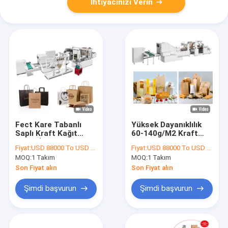
İhtiyacınızı Verin
Fect Kare Tabanlı
Yüksek Dayanıklılık
Saplı Kraft Kağıt
60-140g/M2 Kraft
Torba İmalat
Kurye Çanta Makinası
Fiyat:
USD 88000 To USD 124000 Per Set
Fiyat:
USD 88000 To USD 124000 Per Set
Makinesi
Otomatik
MOQ:
1 Takım
MOQ:
1 Takım
Son Fiyat alın
Son Fiyat alın
Şimdi başvurun
Şimdi başvurun