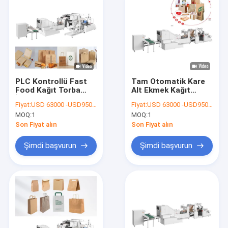
PLC Kontrollü Fast
Tam Otomatik Kare
Food Kağıt Torba
Alt Ekmek Kağıt
İmalat Makinesi
Torba Makinesi 380-
Fiyat:
USD 63000 -USD95000
Fiyat:
USD 63000 -USD95000
8500kg
1050mm Rulo
MOQ:
1
MOQ:
1
Genişliği
Son Fiyat alın
Son Fiyat alın
Şimdi başvurun
Şimdi başvurun
Ev
Ürün:% s
Hakkımızda